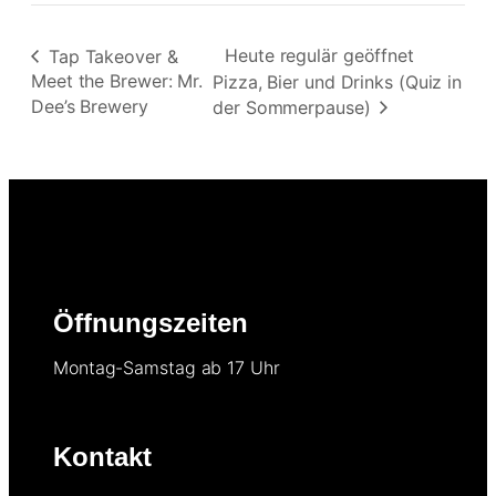
Heute regulär geöffnet
Tap Takeover &
Meet the Brewer: Mr.
Pizza, Bier und Drinks (Quiz in
Dee’s Brewery
der Sommerpause)
Öffnungszeiten
Montag-Samstag ab 17 Uhr
Kontakt