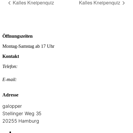
Kalles Kneipenquiz
Kalles Kneipenquiz
Öffnungszeiten
Montag-Samstag ab 17 Uhr
Kontakt
Telefon:
+49 40 55288717
E-mail:
reservierung@galopper-hamburg.de
Adresse
galopper
Stellinger Weg 35
20255 Hamburg
Google Maps