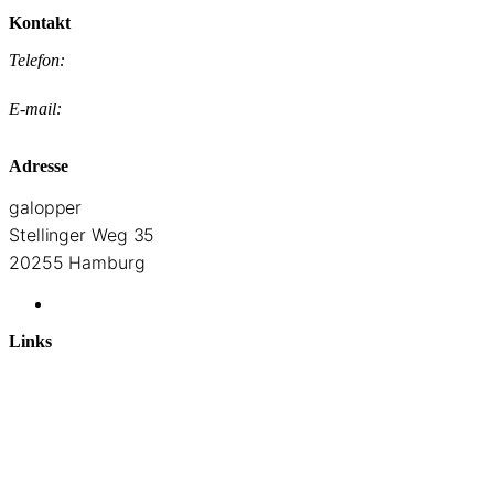
Kontakt
Telefon:
+49 40 55288717
E-mail:
reservierung@galopper-hamburg.de
Adresse
galopper
Stellinger Weg 35
20255 Hamburg
Google Maps
Links
Home
Taplist
Karte
Events